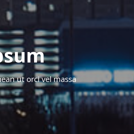
ipsum
nean ut orci vel massa